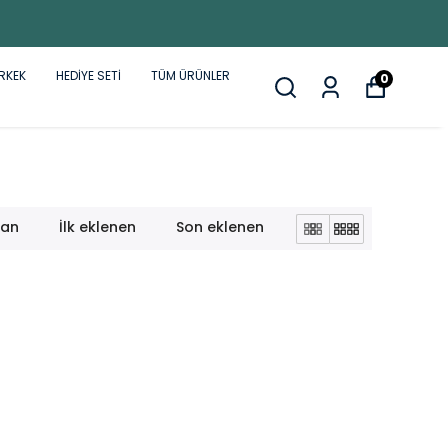
RKEK
HEDİYE SETİ
TÜM ÜRÜNLER
0
lan
İlk eklenen
Son eklenen