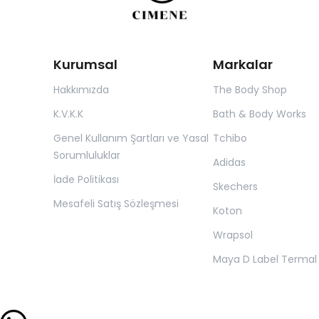
Kurumsal
Markalar
Hakkımızda
The Body Shop
K.V.K.K
Bath & Body Works
Genel Kullanım Şartları ve Yasal
Tchibo
Sorumluluklar
Adidas
İade Politikası
Skechers
Mesafeli Satış Sözleşmesi
Koton
Wrapsol
Maya D Label Termal 