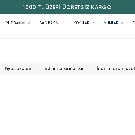
1000 TL ÜZERI ÜCRETSIZ KARGO
YÜZ BAKIMI
SAÇ BAKIMI
KOKULAR
MUMLAR
E
Fiyat azalan
İndirim oranı artan
İndirim oranı aza