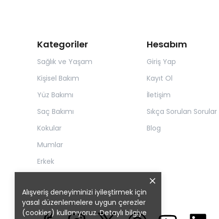
Kategoriler
Hesabım
Sağlık ve Yaşam
Giriş Yap
Kişisel Bakım
Kayıt Ol
Yüz Bakımı
İletişim
Saç Bakımı
Sıkça Sorulan Sorular
Kokular
Blog
Mumlar
Erkek
Alışveriş deneyiminizi iyileştirmek için
yasal düzenlemelere uygun çerezler
(cookies) kullanıyoruz. Detaylı bilgiye