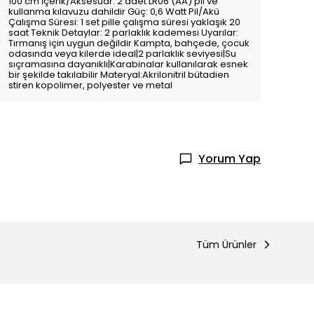
100 cm İçerik/Aksesuar: 2 adet LR06 (AA) pil ve
kullanma kılavuzu dahildir Güç: 0,6 Watt Pil/Akü
Çalışma Süresi: 1 set pille çalışma süresi yaklaşık 20
saat Teknik Detaylar: 2 parlaklık kademesi Uyarılar:
Tırmanış için uygun değildir Kampta, bahçede, çocuk
odasında veya kilerde ideal|2 parlaklık seviyesi|Su
sıçramasına dayanıklı|Karabinalar kullanılarak esnek
bir şekilde takılabilir Materyal:Akrilonitril bütadien
stiren kopolimer, polyester ve metal
Yorum Yap
Tüm Ürünler