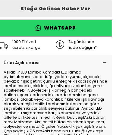
Stoğa Gelince Haber Ver
WHATSAPP
1000 TL üzeri
14 gün içinde
ücretsiz kargo
iade değişim*
Ürün Açıklaması
Asılabilir LED Lamba Kompakt LED lamba
aydınlatmanın zor olduğu yerlere yumuşak, sıcak
beyaz bir ışık getirir; çünkü entegre kıskacı sayesinde
lamba esnek şekilde ışığa ihtiyacınız olan her yere
sabitlenebilir. Böylece ışık örneğin bahçedeki
dallara, çocuk odasındaki perde demirine gece
lambası olarak veya karanlık bir kilerde ışık kaynağı
olarak yerleştirilebilir. Lambanın kullanımına göre
seçilebilen iki parlaklık seviyesi bulunur. Ayrıca: LED
lamba su sıçramasına karşı korumalıdır ve yedek
pillerle birlikte teslim edilir. Renk: Duy yeşilAskı bandı
mavi Malzeme: Akrilonitril bütadien stiren kopolimer,
polyester ve metal Ölçüler: Yükseklik yaklaşık 8,5 cm.
Çap yaklaşık 7,5 cmAskı bandının uzunluğu yaklaşık