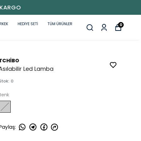
RKEK
HEDİYE SETİ
TÜM ÜRÜNLER
0
TCHİBO
Asılabilir Led Lamba
Stok
:
0
Renk
Paylaş
: