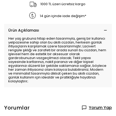
1000 TL üzeri ücretsiz kargo
14 gün içinde iade değişim*
Ürün Açıklaması
Her yaş grubuna hitap eden tasarımıyla, geniş bir kullanıcı
yelpazesine sahip olan bu akıllı cüzdan, herkesin günlük
ihtiyaçlarını karşılamak üzere tasarlanmıştır; Lacivert
rengiyle şıklığı ve zarafeti bir arada sunan bu cüzdan, hem
işlevsel hem de estetik bir aksesuar olarak
gardırobunuzun vazgeçilmezi olacak; Tekli yapısı
sayesinde kartlarınızı, nakit paranızı ve diğer kişisel
eşyalarınızı düzenli bir şekilde saklamanızı sağlar, böylece
her zaman ihtiyacınız olanı kolayca bulabilirsiniz; Modern
ve minimalist tasarımıyla dikkat çeken bu akıllı cüzdan,
günlük kullanım için idealdir ve pratikliğiyle hayatınızı
kolaylaştırır;
Yorumlar
Yorum Yap