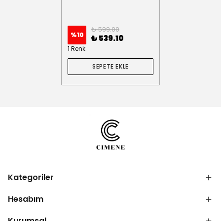
₺ 599.00
%
10
₺ 539.10
1 Renk
SEPETE EKLE
Kategoriler
Hesabım
Kurumsal