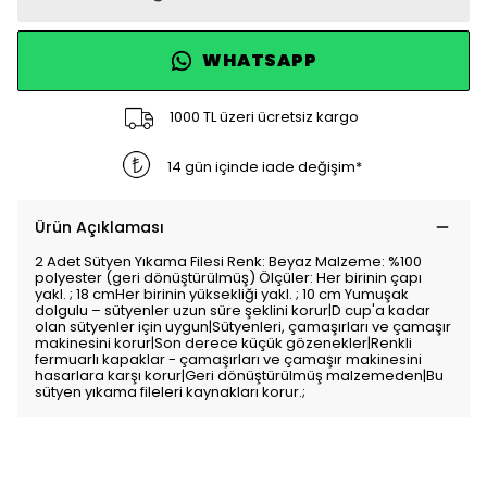
WHATSAPP
1000 TL üzeri ücretsiz kargo
14 gün içinde iade değişim*
Ürün Açıklaması
2 Adet Sütyen Yıkama Filesi Renk: Beyaz Malzeme: %100
polyester (geri dönüştürülmüş) Ölçüler: Her birinin çapı
yakl. ; 18 cmHer birinin yüksekliği yakl. ; 10 cm Yumuşak
dolgulu – sütyenler uzun süre şeklini korur|D cup'a kadar
olan sütyenler için uygun|Sütyenleri, çamaşırları ve çamaşır
makinesini korur|Son derece küçük gözenekler|Renkli
fermuarlı kapaklar - çamaşırları ve çamaşır makinesini
hasarlara karşı korur|Geri dönüştürülmüş malzemeden|Bu
sütyen yıkama fileleri kaynakları korur.;