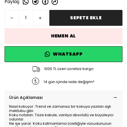
Paylaş
:
SEPETE EKLE
HEMEN AL
WHATSAPP
1000 TL üzeri ücretsiz kargo
14 gün içinde iade değişim*
Ürün Açıklaması
Nasıl kokuyor: Trend ve zamansız bir kokuya yazılan aşk
mektubu gibi.
Koku notaları: Taze kakule, vanilya absolütü ve büyüleyici
odunlar.
Ne işe yarar: Koku katmanlama özelliğiyle vücudunuzun