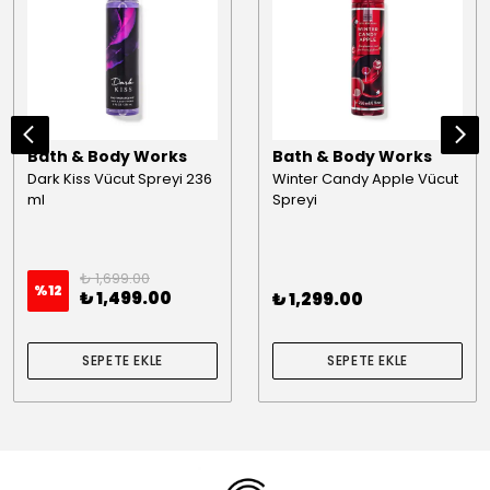
Bath & Body Works
Bath & Body Works
Dark Kiss Vücut Spreyi 236
Winter Candy Apple Vücut
ml
Spreyi
₺ 1,699.00
%
12
₺ 1,499.00
₺ 1,299.00
SEPETE EKLE
SEPETE EKLE