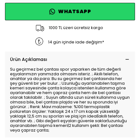
WHATSAPP
1000 TL üzeri ücretsiz kargo
14 gün içinde iade değişim*
Ürün Açıklaması
Su geçirmez bel çantası spor yaparken de tüm değerli
eşyalarımızın yanımızda olmasını isteriz. ; Akıllı telefon,
anahtar ya da para: Bu su geçirmez bel çantasında her
şey güvenli bir yer bulur. ; Uzunluğu ayarlanabilen taşıma
kemeri sayesinde çanta kolayca istenilen kullanıma göre
ayarlanabilir ve hem çapraz çanta hem de bel çantası
olarak takılabilir. ; Suyun altında uzun süreli kullanıma uygun
olmasa bile, bel çantası plajda ve her su sporunda iyi
görünür. ; Renk: Mavi malzeme: %100 termoplastik
poliüretan ölçüler: Yaklaşık 24 x 17 cm kapak yüksekliği
yaklaşık 12,5 cm su sporları ve plaj için ideal|akıllı telefon,
anahtar vb. ; Gibi değerli eşyaları güvenle saklar|uzunluğu
ayaranabilen taşıma kemeri|2 kullanım şekli: Bel çantası
veya çapraz çanta;