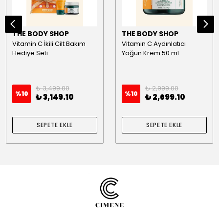
THE BODY SHOP
THE BODY SHOP
Vitamin C İkili Cilt Bakım
Vitamin C Aydınlatıcı
Hediye Seti
Yoğun Krem 50 ml
₺ 3,499.00
₺ 2,999.00
%
10
%
10
₺ 3,149.10
₺ 2,699.10
SEPETE EKLE
SEPETE EKLE