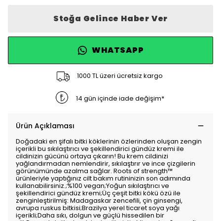
Stoğa Gelince Haber Ver
WHATSAPP
1000 TL üzeri ücretsiz kargo
14 gün içinde iade değişim*
Ürün Açıklaması
Doğadaki en şifalı bitki köklerinin özlerinden oluşan zengin
içerikli bu sıkılaştırıcı ve şekillendirici gündüz kremi ile
cildinizin gücünü ortaya çıkarın! Bu krem cildinizi
yağlandırmadan nemlendirir, sıkılaştırır ve ince çizgilerin
görünümünde azalma sağlar. Roots of strength™
ürünleriyle yaptığınız cilt bakım rutininizin son adımında
kullanabilirsiniz.;%100 vegan;Yoğun sıkılaştırıcı ve
şekillendirici gündüz kremi;Üç çeşit bitki kökü özü ile
zenginleştirilmiş: Madagaskar zencefili, çin ginsengi,
avrupa ruskus bitkisi;Brazilya yerel ticaret soya yağı
içerikli;Daha sıkı, dolgun ve güçlü hissedilen bir