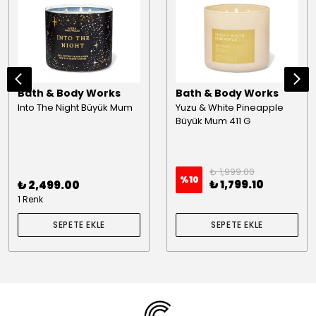
Bath & Body Works
Bath & Body Works
Into The Night Büyük Mum
Yuzu & White Pineapple
Büyük Mum 411 G
₺ 1,999.00
%
10
₺ 1,799.10
₺ 2,499.00
1 Renk
SEPETE EKLE
SEPETE EKLE