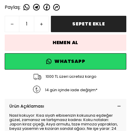
Paylaş
:
SEPETE EKLE
HEMEN AL
WHATSAPP
1000 TL üzeri ücretsiz kargo
14 gün içinde iade değişim*
Ürün Açıklaması
Nasıl kokuyor: Kısa siyah elbisenizin kokusuna eşdeğer
güzel, zamansız ve tartışmasız kadınsı. Koku notaları:
Japon kiraz çiçeği, Asya armutu, taze mimoza yaprakları,
beyaz yasemin ve kızaran sandal ağacı. Ne işe yarar: 24