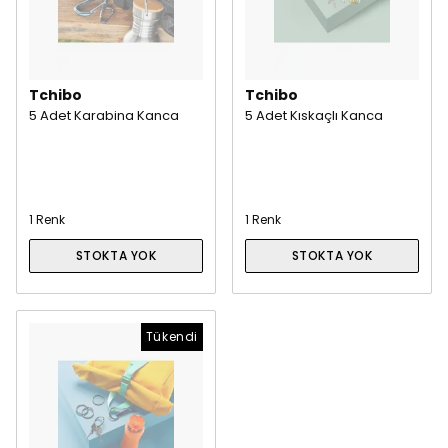
Tchibo
Tchibo
5 Adet Karabina Kanca
5 Adet Kıskaçlı Kanca
1 Renk
1 Renk
STOKTA YOK
STOKTA YOK
Tükendi