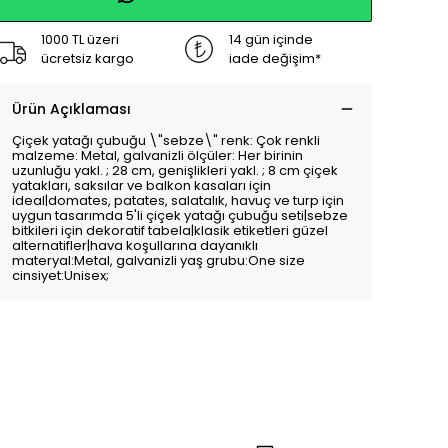
1000 TL üzeri
14 gün içinde
ücretsiz kargo
iade değişim*
Ürün Açıklaması
Çiçek yatağı çubuğu \"sebze\" renk: Çok renkli
malzeme: Metal, galvanizli ölçüler: Her birinin
uzunluğu yakl. ; 28 cm, genişlikleri yakl. ; 8 cm çiçek
yatakları, saksılar ve balkon kasaları için
ideal|domates, patates, salatalık, havuç ve turp için
uygun tasarımda 5'li çiçek yatağı çubuğu seti|sebze
bitkileri için dekoratif tabela|klasik etiketleri güzel
alternatifler|hava koşullarına dayanıklı
materyal:Metal, galvanizli yaş grubu:One size
cinsiyet:Unisex;