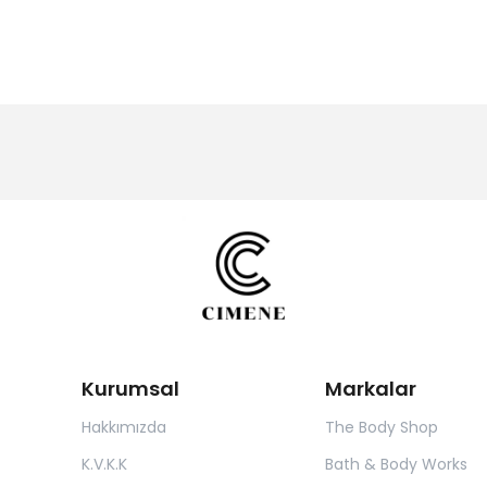
Kurumsal
Markalar
Hakkımızda
The Body Shop
K.V.K.K
Bath & Body Works