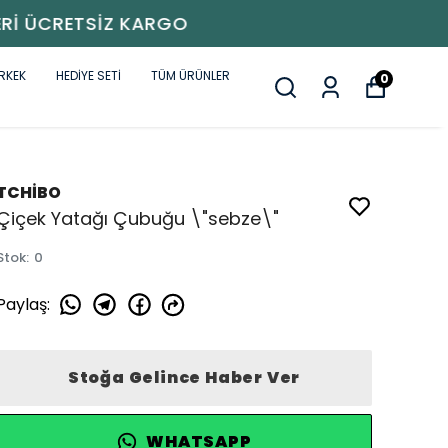
RKEK
HEDİYE SETİ
TÜM ÜRÜNLER
0
TCHİBO
Çiçek Yatağı Çubuğu \"sebze\"
Stok
:
0
Paylaş
:
Stoğa Gelince Haber Ver
WHATSAPP