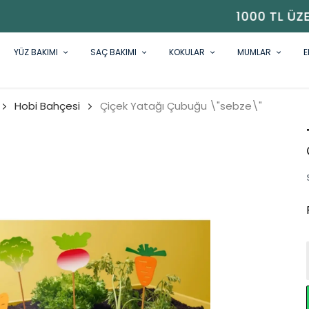
1000 TL ÜZERI ÜCRETSIZ KARGO
YÜZ BAKIMI
SAÇ BAKIMI
KOKULAR
MUMLAR
E
Hobi Bahçesi
Çiçek Yatağı Çubuğu \"sebze\"