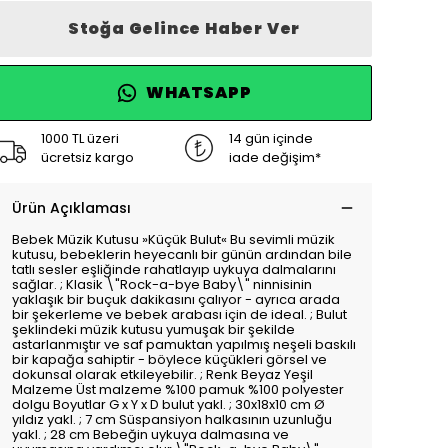
Stoğa Gelince Haber Ver
WHATSAPP
1000 TL üzeri
14 gün içinde
ücretsiz kargo
iade değişim*
Ürün Açıklaması
Bebek Müzik Kutusu »Küçük Bulut« Bu sevimli müzik
kutusu, bebeklerin heyecanlı bir günün ardından bile
tatlı sesler eşliğinde rahatlayıp uykuya dalmalarını
sağlar. ; Klasik \"Rock-a-bye Baby\" ninnisinin
yaklaşık bir buçuk dakikasını çalıyor - ayrıca arada
bir şekerleme ve bebek arabası için de ideal. ; Bulut
şeklindeki müzik kutusu yumuşak bir şekilde
astarlanmıştır ve saf pamuktan yapılmış neşeli baskılı
bir kapağa sahiptir - böylece küçükleri görsel ve
dokunsal olarak etkileyebilir. ; Renk Beyaz Yeşil
Malzeme Üst malzeme %100 pamuk %100 polyester
dolgu Boyutlar G x Y x D bulut yakl. ; 30x18x10 cm Ø
yıldız yakl. ; 7 cm Süspansiyon halkasının uzunluğu
yakl. ; 28 cm Bebeğin uykuya dalmasına ve