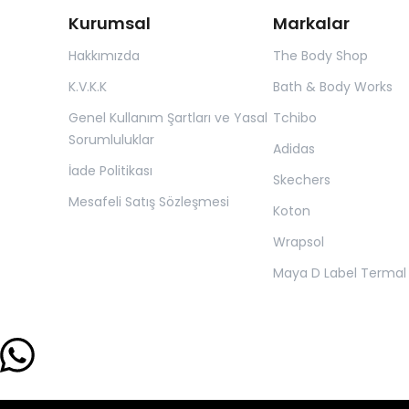
Kurumsal
Markalar
Hakkımızda
The Body Shop
K.V.K.K
Bath & Body Works
Genel Kullanım Şartları ve Yasal
Tchibo
Sorumluluklar
Adidas
İade Politikası
Skechers
Mesafeli Satış Sözleşmesi
Koton
Wrapsol
Maya D Label Termal 