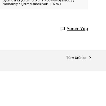
uyumasına yardımcı olur \"Rock-a-bye Baby\"
melodisiyle Çalma süresi yakl. ; 1.5 dk.;
Yorum Yap
Tüm Ürünler