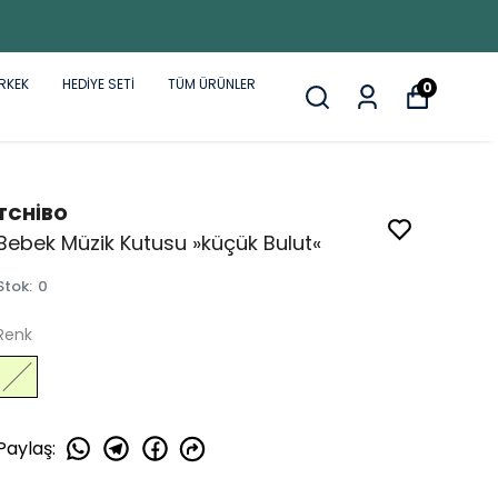
RKEK
HEDİYE SETİ
TÜM ÜRÜNLER
0
TCHİBO
Bebek Müzik Kutusu »küçük Bulut«
Stok
:
0
Renk
Paylaş
: