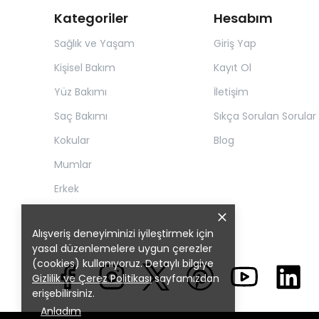
Kategoriler
Hesabım
Sağlık ve Yaşam
Giriş Yap
Kişisel Bakım
Kayıt Ol
Yüz Bakımı
İletişim
Saç Bakımı
Sıkça Sorulan Sorular
Kokular
Blog
Mumlar
Erkek
Alışveriş deneyiminizi iyileştirmek için
yasal düzenlemelere uygun çerezler
(cookies) kullanıyoruz. Detaylı bilgiye
Gizlilik ve Çerez Politikası
sayfamızdan
erişebilirsiniz.
Anladım