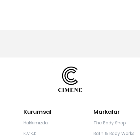
Kurumsal
Markalar
Hakkımızda
The Body Shop
K.V.K.K
Bath & Body Works