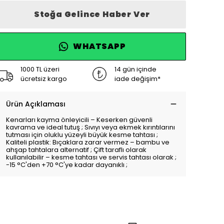
Stoğa Gelince Haber Ver
WHATSAPP
1000 TL üzeri
14 gün içinde
ücretsiz kargo
iade değişim*
Ürün Açıklaması
Kenarları kayma önleyicili – Keserken güvenli
kavrama ve ideal tutuş ; Sıvıyı veya ekmek kırıntılarını
tutması için oluklu yüzeyli büyük kesme tahtası ;
Kaliteli plastik: Bıçaklara zarar vermez – bambu ve
ahşap tahtalara alternatif ; Çift taraflı olarak
kullanılabilir – kesme tahtası ve servis tahtası olarak ;
-15 °C'den +70 °C'ye kadar dayanıklı ;