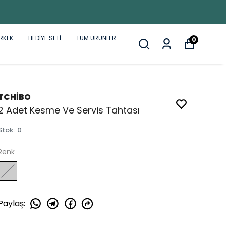
RKEK
HEDİYE SETİ
TÜM ÜRÜNLER
0
TCHİBO
2 Adet Kesme Ve Servis Tahtası
Stok
:
0
Renk
Paylaş
: